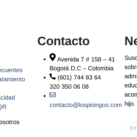
Contacto
Ne
Susc
Avenida 7 # 158 – 41
sobr
Bogotá D.C – Colombia
ecuentes
admi
(601) 744 83 64
ratamiento
educ
320 350 06 08
acom
acidad
hijo.
contacto@lospisingos.com
PQR
osotros