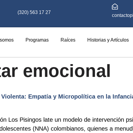
(320) 563 17 27
contactop
 somos
Programas
Raíces
Historias y Artículos
tar emocional
Violenta: Empatía y Micropolítica en la Infanc
ión Los Pisingos late un modelo de intervención p
y adolescentes (NNA) colombianos, quienes a menu