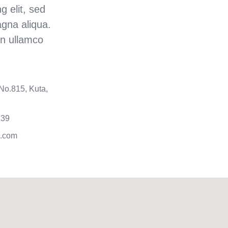
g elit, sed
agna aliqua.
on ullamco
No.815, Kuta,
239
.com