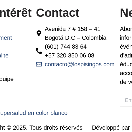
ntérêt
Contact
Ne
Avenida 7 # 158 – 41
Abon
ement
Bogotá D.C – Colombia
info
(601) 744 83 64
évén
lite
+57 320 350 06 08
d’ad
contacto@lospisingos.com
éduc
acco
quipe
de v
ht © 2025. Tous droits réservés
Développé par