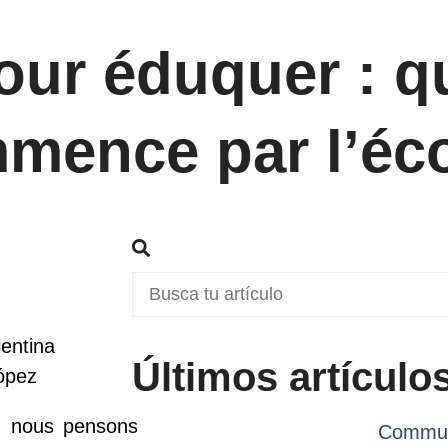
pour éduquer : 
mmence par l’éc
entina
Últimos artículo
ópez
s, nous pensons
Commun