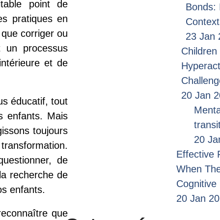
table point de
Bonds: 
es pratiques en
Context
 que corriger ou
23 Jan 
t un processus
Children 
ntérieure et de
Hyperact
Challen
20 Jan 
s éducatif, tout
Menta
 enfants. Mais
transi
gissons toujours
20 Ja
ransformation.
Effective
questionner, de
When Ther
la recherche de
Cognitive
os enfants.
20 Jan 2
reconnaître que