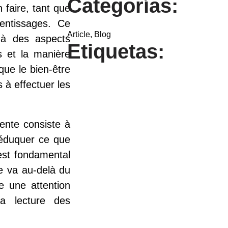
Categorías:
 faire, tant que
entissages. Ce
Article
,
Blog
 à des aspects
Etiquetas:
ns et la manière
ue le bien-être
s à effectuer les
ente consiste à
 éduquer ce que
est fondamental
e va au-delà du
e une attention
la lecture des