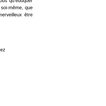
vous qu’éduquer
e soi-même, que
erveilleux être
ñez