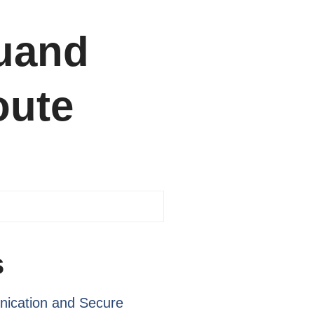
quand
oute
s
ication and Secure